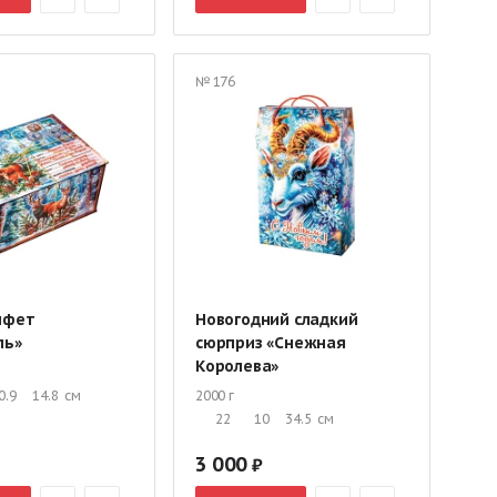
№ 176
нфет
Новогодний сладкий
ль»
сюрприз «Снежная
Королева»
0.9
14.8
см
2000 г
22
10
34.5
см
3 000