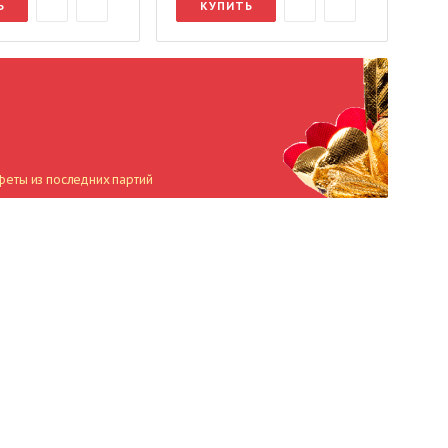
Ь
КУПИТЬ
феты из последних партий