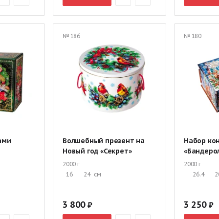
№ 186
№ 180
ами
Волшебный презент на
Набор ко
Новый год «Секрет»
«Бандеро
2000 г
2000 г
16
24
см
26.4
2
3 800
3 250