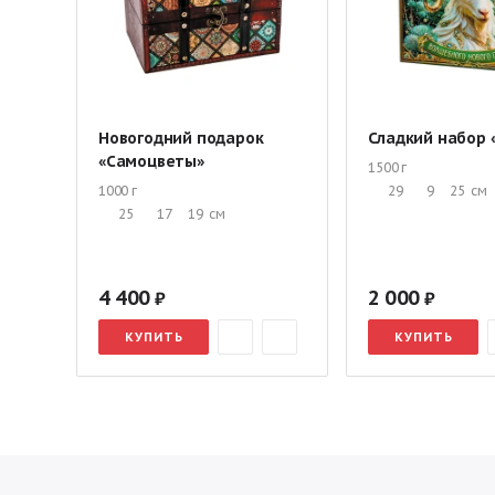
Новогодний подарок
Сладкий набор 
«Самоцветы»
1500 г
1000 г
29
9
25
см
25
17
19
см
4 400
2 000
КУПИТЬ
КУПИТЬ