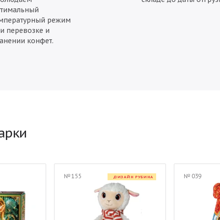
тимальный
мпературный режим
и перевозке и
анении конфет.
арки
№ 155
№ 039
ДИЗАЙН РУБИНА