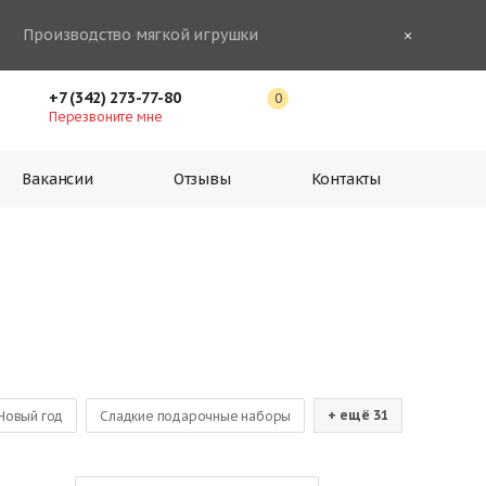
Производство мягкой игрушки
+7 (342) 273-77-80
0
Перезвоните мне
Вакансии
Отзывы
Контакты
+ ещё 31
Новый год
Сладкие подарочные наборы
шоколадных конфет
Новогодние подарки оптом