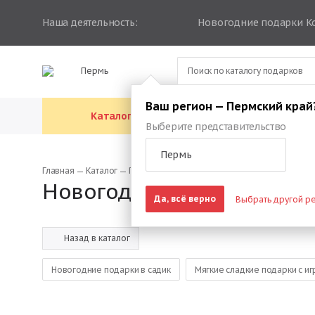
Наша деятельность:
Новогодние подарки К
Пермь
Ваш регион — Пермский край
Каталог подарков
Каталог упа
Выберите представительство
Пермь
Главная
Каталог
Подарки 3 кг
Новогодние подарки 3 кг
Да, всё верно
Выбрать другой р
Назад в каталог
Новогодние подарки в садик
Мягкие сладкие подарки с и
Подарки на новый год детям в школе
Новогодние подарки