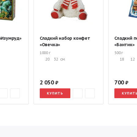
«Изумруд»
Сладкий набор конфет
Сладкий п
«Овечка»
«Бантик»
1000 г
500 г
20
32
см
18
12
2 050
700
КУПИТЬ
КУПИТ