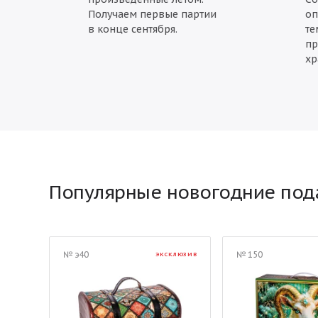
Получаем первые партии
оп
в конце сентября.
те
пр
хр
Популярные новогодние под
№ э40
№ 150
ЭКСКЛЮЗИВ