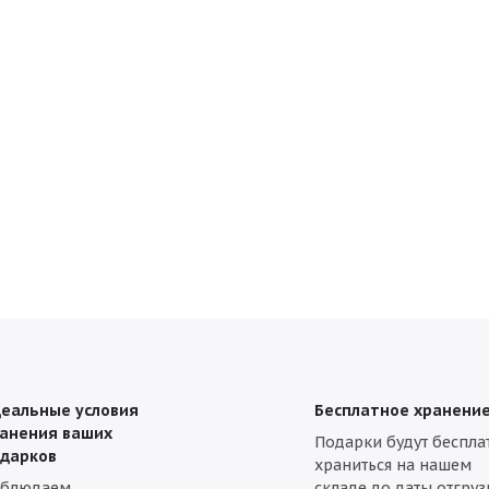
еальные условия
Бесплатное хранени
анения ваших
Подарки будут беспла
дарков
храниться на нашем
облюдаем
складе до даты отгруз