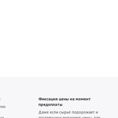
е
Фиксация цены на момент
предоплаты
тно
Даже если сырьё подорожает и
ки.
поставщики поднимут цены, для