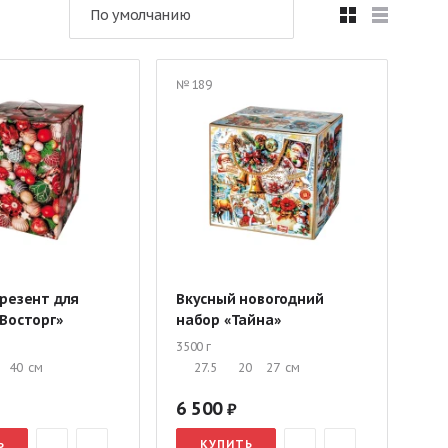
По умолчанию
Подарки в текстильной упаковке
в упаковке «Рубина»
№ 189
ми
Оригинальные сладкие подарки ребенку
ассникам
Сладкие корзины
а утренник
Подарки до 1 кг
Подарки 3 кг
резент для
Вкусный новогодний
Восторг»
набор «Тайна»
3500 г
40
см
27.5
20
27
см
6 500
Ь
КУПИТЬ