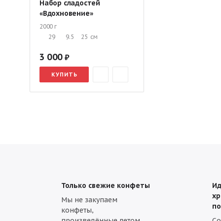
Набор сладостей
«Вдохновение»
2000 г
29
9.5
25
см
3 000
КУПИТЬ
Только свежие конфеты
Ид
хр
Мы не закупаем
по
конфеты,
произведённые летом.
С