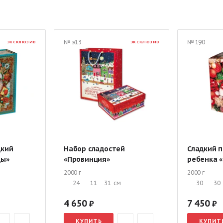
Мешок с конфетами
Подарки с Дедом Морозом и Снегурочкой
 жестяной упаковке
Новогодние подарки в тубе
Детские подарки 
№ э13
№ 190
ЭКСКЛЮЗИВ
ЭКСКЛЮЗИВ
я мальчика
Новогодние подарки для девочек
Подарки со скидка
 руб.
Сладкие подарки от 1000 руб.
Новогодние подарки первокл
ские подарки
Подарки для детского дома
Новогодние подарки н
дкий
Набор сладостей
Сладкий п
ды»
«Провинция»
ребенка «
2000 г
2000 г
24
11
31
см
30
30
4 650
7 450
КУПИТЬ
КУПИТ