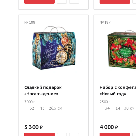
№ 188
№ 187
Сладкий подарок
Набор с конфет
«Наслаждение»
«Новый год»
3000 г
2500 г
32
15
26.5
см
34
14
30
см
5 300
4 000