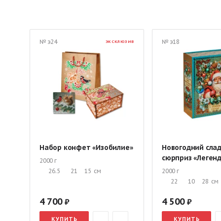
Эксклюзивные подарки
Сладкие корпоративные подарки
Детские подарки в картонной упаковке
Детские подарки в
№ э24
№ э18
ЭКСКЛЮЗИВ
Сладкие подарки в различной упаковке
Сладкий набор дл
Сладкие подарки до 500 руб.
Новогодние подарки до 1000
Новогодние подарки в сундучках
Новогодние рождествен
Социальные подарки
Набор конфет «Изобилие»
Новогодний сла
сюрприз «Леген
2000 г
26.5
21
15
см
2000 г
22
10
28
см
4 700
4 500
КУПИТЬ
КУПИТЬ