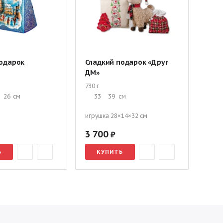
одарок
Сладкий подарок «Друг
Сла
ДМ»
наб
730 г
200 г
26
см
33
39
см
17
игрушка 28×14×32 см
3 700
51
Ь
КУПИТЬ
К