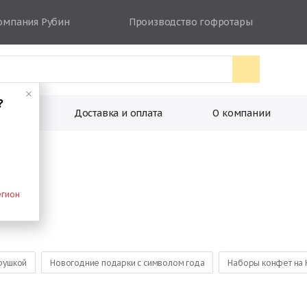
омпания Рубин
Производство гофротары
?
ковки
Доставка и оплата
О компании
егион
грушкой
Новогодние подарки с символом года
Наборы конфет на 
 от Деда Мороза
Большие сладкие новогодние подарки
Наборы 