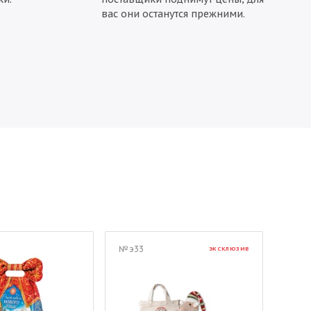
вас они останутся прежними.
№ э33
№ 02
ЭКСКЛЮЗИВ