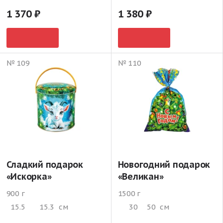
1 370
1 380
№ 109
№ 110
Сладкий подарок
Новогодний подарок
«Искорка»
«Великан»
900 г
1500 г
15.5
15.3
см
30
50
см