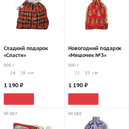
Сладкий подарок
Новогодний подарок
«Сласти»
«Мешочек №3»
800 г
800 г
24
28
см
22
33
см
1 190
1 190
№ 087
№ 088