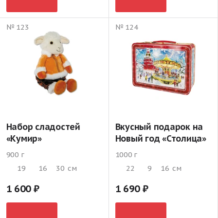
№ 123
№ 124
Набор сладостей
Вкусный подарок на
«Кумир»
Новый год «Столица»
900 г
1000 г
19
16
30
см
22
9
16
см
1 600
1 690