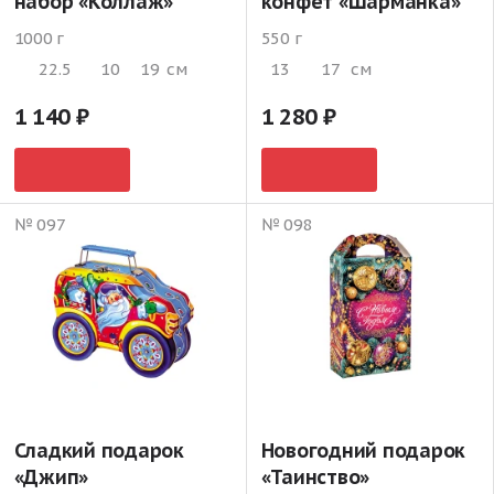
набор «Коллаж»
конфет «Шарманка»
1000 г
550 г
22.5
10
19
см
13
17
см
1 140
1 280
№ 097
№ 098
Сладкий подарок
Новогодний подарок
«Джип»
«Таинство»