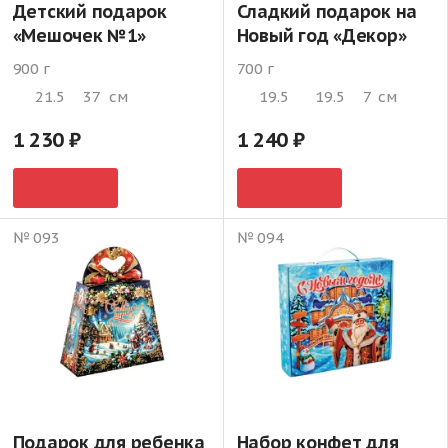
Детский подарок
Сладкий подарок на
«Мешочек №1»
Новый год «Декор»
900 г
700 г
21.5
37
см
19.5
19.5
7
см
1 230
1 240
№ 093
№ 094
Подарок для ребенка
Набор конфет для