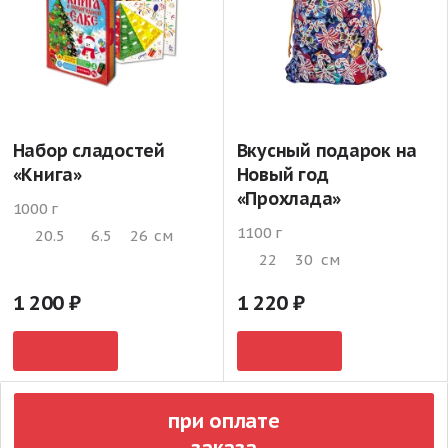
Набор сладостей
Вкусный подарок на
«Книга»
Новый год
«Прохлада»
1000 г
1100 г
20.5
6.5
26
см
22
30
см
1 200
1 220
при оплате
заказа