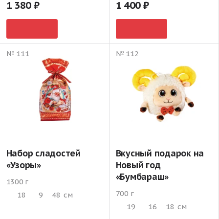
1 380
1 400
№ 111
№ 112
Набор сладостей
Вкусный подарок на
«Узоры»
Новый год
«Бумбараш»
1300 г
700 г
18
9
48
см
19
16
18
см