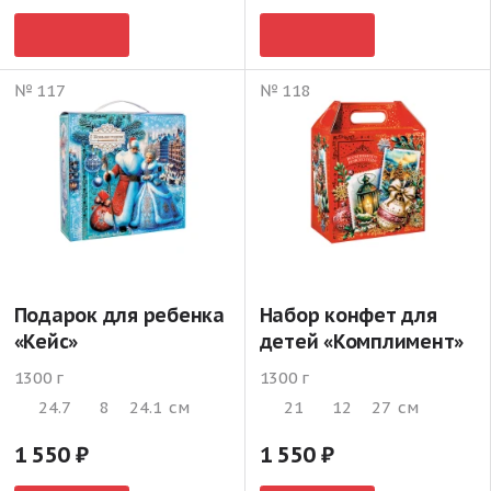
№ 117
№ 118
Подарок для ребенка
Набор конфет для
«Кейс»
детей «Комплимент»
1300 г
1300 г
24.7
8
24.1
см
21
12
27
см
1 550
1 550