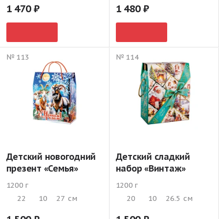
1 470
1 480
№ 113
№ 114
Детский новогодний
Детский сладкий
презент «Семья»
набор «Винтаж»
1200 г
1200 г
22
10
27
см
20
10
26.5
см