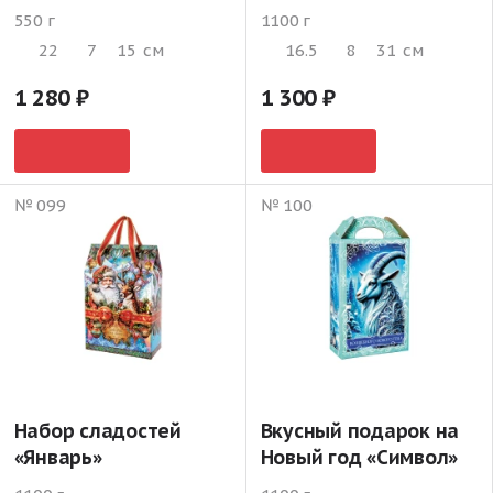
550 г
1100 г
22
7
15
см
16.5
8
31
см
1 280
1 300
№ 099
№ 100
Набор сладостей
Вкусный подарок на
«Январь»
Новый год «Символ»