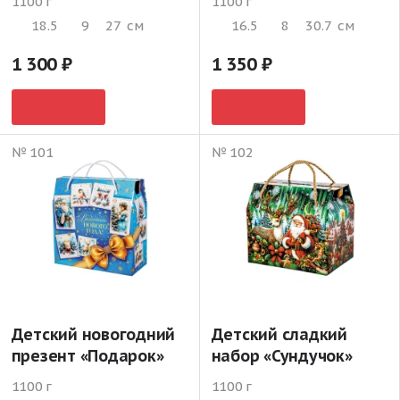
1100 г
1100 г
18.5
9
27
см
16.5
8
30.7
см
1 300
1 350
№ 101
№ 102
Детский новогодний
Детский сладкий
презент «Подарок»
набор «Сундучок»
1100 г
1100 г