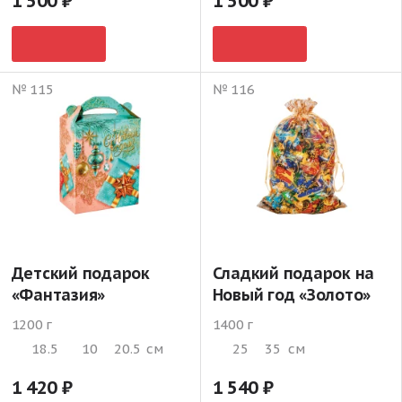
1 500
1 500
№ 115
№ 116
Детский подарок
Сладкий подарок на
«Фантазия»
Новый год «Золото»
1200 г
1400 г
18.5
10
20.5
см
25
35
см
1 420
1 540