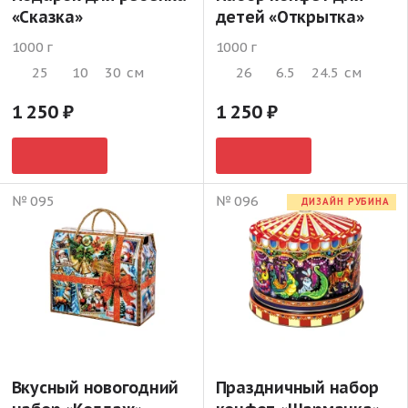
«Сказка»
детей «Открытка»
1000 г
1000 г
25
10
30
см
26
6.5
24.5
см
1 250
1 250
№ 095
№ 096
ДИЗАЙН РУБИНА
Вкусный новогодний
Праздничный набор