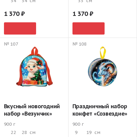
34
34
см
33
см
1 370
1 370
№ 107
№ 108
Вкусный новогодний
Праздничный набор
набор «Везунчик»
конфет «Созвездие»
900 г
900 г
22
28
см
9
19
см