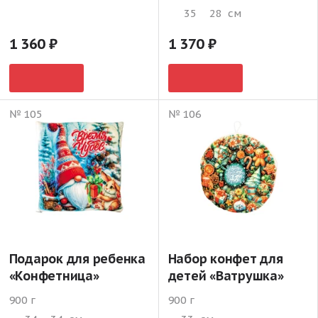
35
28
см
1 360
1 370
№ 105
№ 106
Подарок для ребенка
Набор конфет для
«Конфетница»
детей «Ватрушка»
900 г
900 г