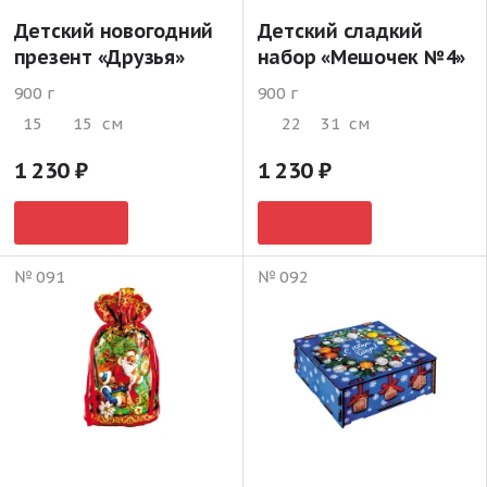
Детский новогодний
Детский сладкий
презент «Друзья»
набор «Мешочек №4»
900 г
900 г
15
15
см
22
31
см
1 230
1 230
№ 091
№ 092