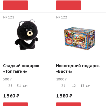
№ 121
№ 122
Сладкий подарок
Новогодний подарок
«Топтыгин»
«Вести»
500 г
1000 г
23
31
см
21
12
13
см
1 560
1 580