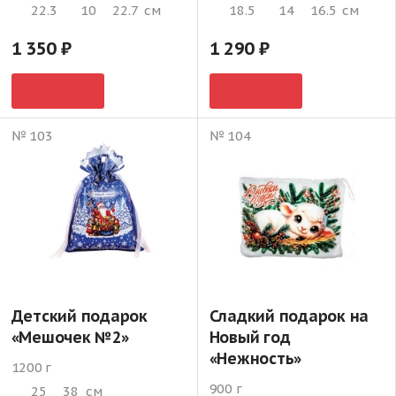
22.3
10
22.7
см
18.5
14
16.5
см
1 350
1 290
№ 103
№ 104
Детский подарок
Сладкий подарок на
«Мешочек №2»
Новый год
«Нежность»
1200 г
900 г
25
38
см