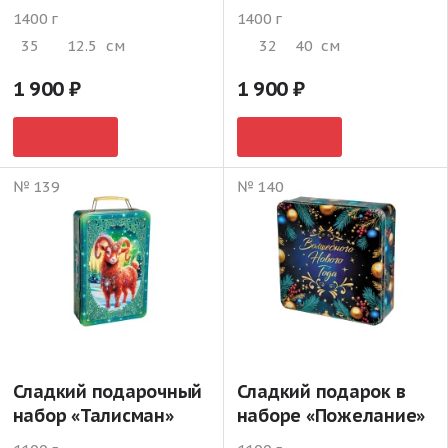
1400 г
1400 г
35
12.5
см
32
40
см
1 900
1 900
№ 139
№ 140
Сладкий подарочный
Сладкий подарок в
набор «Талисман»
наборе «Пожелание»