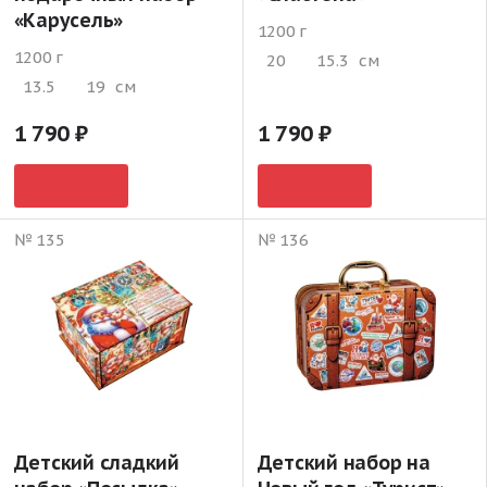
«Карусель»
1200 г
1200 г
20
15.3
см
13.5
19
см
1 790
1 790
№ 135
№ 136
Детский сладкий
Детский набор на