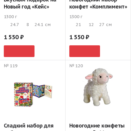
Новый год «Кейс»
конфет «Комплимент»
1300 г
1300 г
24.7
8
24.1
см
21
12
27
см
1 550
1 550
№ 119
№ 120
Сладкий набор для
Новогодние конфеты