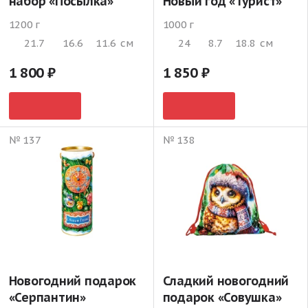
набор «Посылка»
Новый год «Турист»
1200 г
1000 г
21.7
16.6
11.6
см
24
8.7
18.8
см
1 800
1 850
№ 137
№ 138
Новогодний подарок
Сладкий новогодний
«Серпантин»
подарок «Совушка»