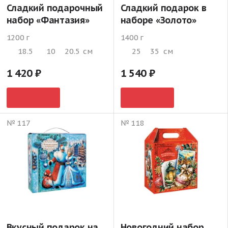
Сладкий подарочный
Сладкий подарок в
набор «Фантазия»
наборе «Золото»
1200 г
1400 г
18.5
10
20.5
см
25
35
см
1 420
1 540
№ 117
№ 118
Вкусный подарок на
Новогодний набор