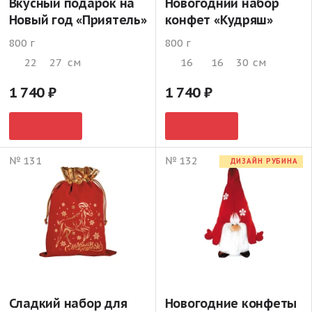
Вкусный подарок на
Новогодний набор
Новый год «Приятель»
конфет «Кудряш»
800 г
800 г
22
27
см
16
16
30
см
1 740
1 740
№ 131
№ 132
ДИЗАЙН РУБИНА
Сладкий набор для
Новогодние конфеты