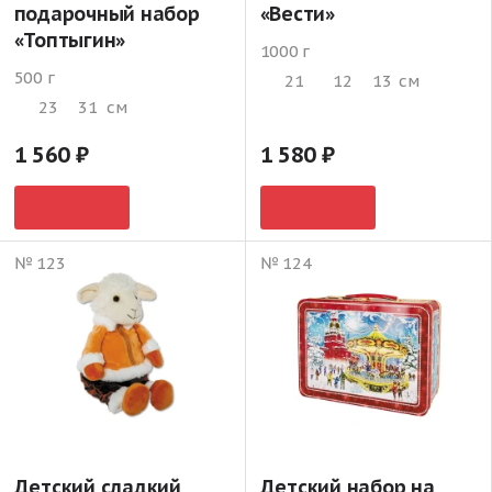
подарочный набор
«Вести»
«Топтыгин»
1000 г
500 г
21
12
13
см
23
31
см
1 560
1 580
№ 123
№ 124
Детский сладкий
Детский набор на