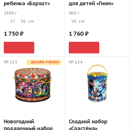
ребенка «Бархат»
для детей «Гном»
1300 г
900 г
27
36
см
50
см
1 750
1 760
№ 133
№ 134
ДИЗАЙН РУБИНА
Новогодний
Сладкий набор
подарочный набор
«Сластёна»