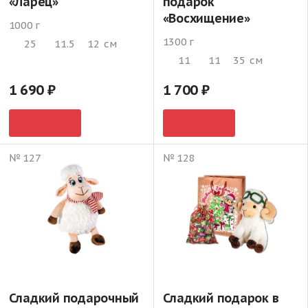
«Ларец»
подарок
«Восхищение»
1000 г
1300 г
25
11.5
12
см
11
11
35
см
1 690
1 700
№ 127
№ 128
Сладкий подарочный
Сладкий подарок в