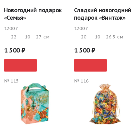
Новогодний подарок
Сладкий новогодний
«Семья»
подарок «Винтаж»
1200 г
1200 г
22
10
27
см
20
10
26.5
см
1 500
1 500
№ 115
№ 116