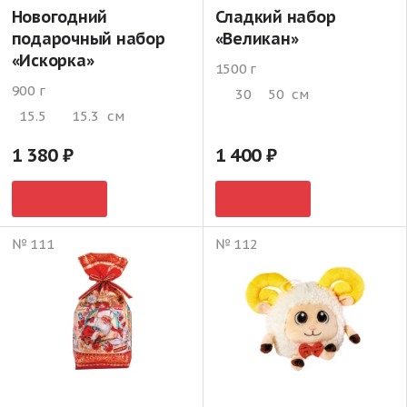
Новогодний
Сладкий набор
подарочный набор
«Великан»
«Искорка»
1500 г
900 г
30
50
см
15.5
15.3
см
1 380
1 400
№ 111
№ 112