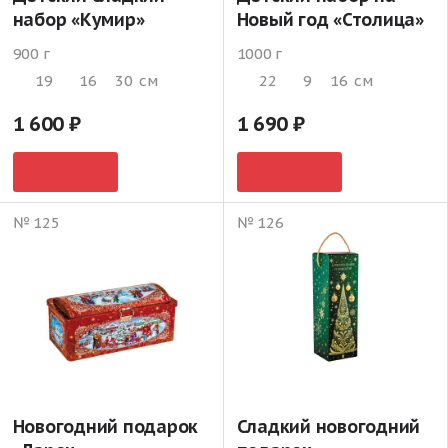
набор «Кумир»
Новый год «Столица»
900 г
1000 г
19
16
30
см
22
9
16
см
1 600
1 690
№ 125
№ 126
Новогодний подарок
Сладкий новогодний