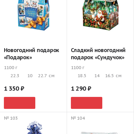
Новогодний подарок
Сладкий новогодний
«Подарок»
подарок «Сундучок»
1100 г
1100 г
22.3
10
22.7
см
18.5
14
16.5
см
1 350
1 290
№ 103
№ 104