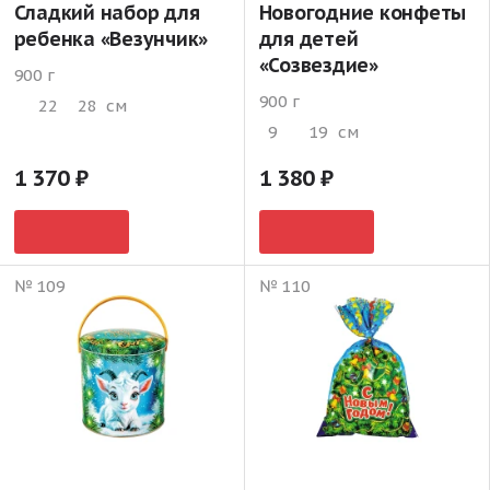
Сладкий набор для
Новогодние конфеты
ребенка «Везунчик»
для детей
«Созвездие»
900 г
900 г
22
28
см
9
19
см
1 370
1 380
№ 109
№ 110