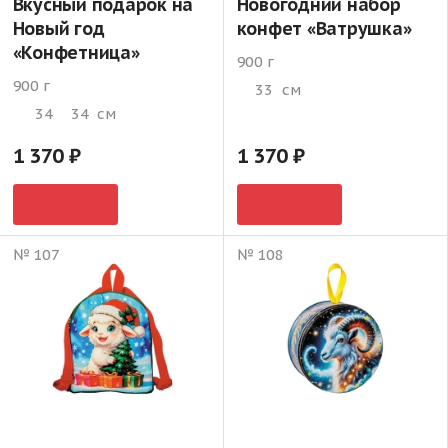
Вкусный подарок на
Новогодний набор
Новый год
конфет «Ватрушка»
«Конфетница»
900 г
900 г
33
см
34
34
см
1 370
1 370
№ 107
№ 108