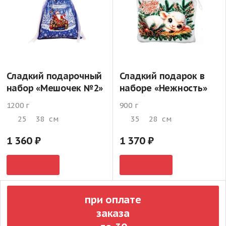
Сладкий подарочный
Сладкий подарок в
набор «Мешочек №2»
наборе «Нежность»
1200 г
900 г
25
38
см
35
28
см
1 360
1 370
при оплате
заказа