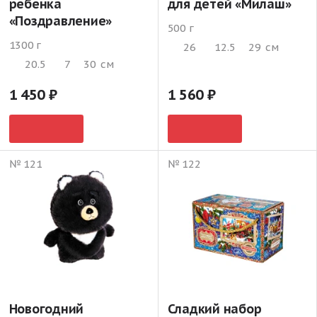
ребенка
для детей «Милаш»
«Поздравление»
500 г
1300 г
26
12.5
29
см
20.5
7
30
см
1 450
1 560
№ 121
№ 122
Новогодний
Сладкий набор