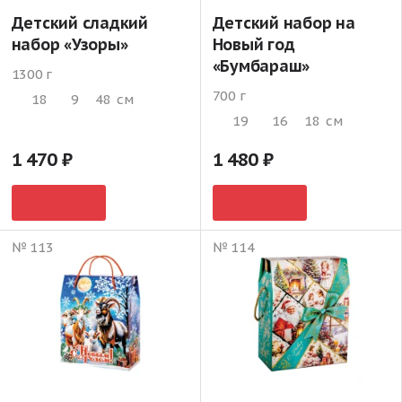
Детский сладкий
Детский набор на
набор «Узоры»
Новый год
«Бумбараш»
1300 г
700 г
18
9
48
см
19
16
18
см
1 470
1 480
№ 113
№ 114