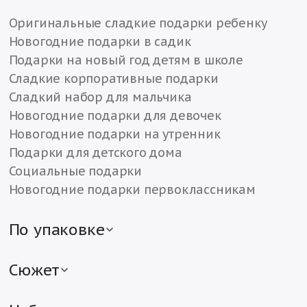
Оригинальные сладкие подарки ребенку
Новогодние подарки в садик
Подарки на новый год детям в школе
Сладкие корпоративные подарки
Сладкий набор для мальчика
Новогодние подарки для девочек
Новогодние подарки на утренник
Подарки для детского дома
Социальные подарки
Новогодние подарки первоклассникам
По упаковке
Детские подарки в жестяной упаковке
Детские подарки в картонной упаковке
Сюжет
Подарки в текстильной упаковке
Новогодние подарки с символом года
Сладкие подарки в различной упаковке