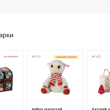
арки
№ 155
№ э33
ЭКСКЛЮЗИВ
ДИЗАЙН РУБИНА
Набор сладостей
Детский с