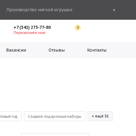
Производство мягкой игрушки
+7 (342) 273-77-80
0
Перезвоните мне
Вакансии
Отзывы
Контакты
+ ещё 31
Новый год
Сладкие подарочные наборы
шоколадных конфет
Новогодние подарки оптом