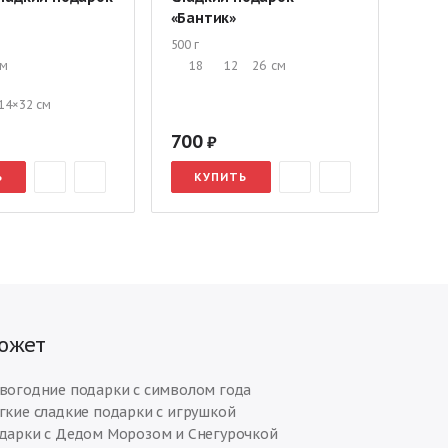
«Бантик»
200 г
500 г
17
см
18
12
26
см
14×32 см
700
51
Ь
КУПИТЬ
К
южет
вогодние подарки с символом года
гкие сладкие подарки с игрушкой
дарки с Дедом Морозом и Снегурочкой