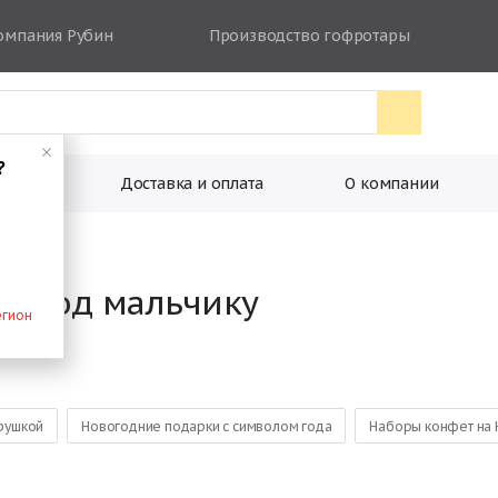
омпания Рубин
Производство гофротары
?
ковки
Доставка и оплата
О компании
й год мальчику
егион
грушкой
Новогодние подарки с символом года
Наборы конфет на 
 от Деда Мороза
Большие сладкие новогодние подарки
Наборы 