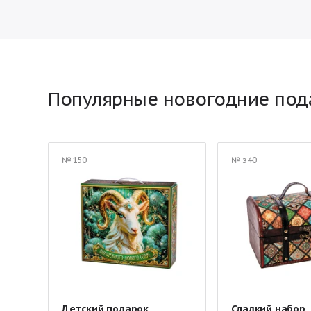
Популярные новогодние под
№ 150
№ э40
Детский подарок
Сладкий набор