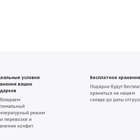
Мешок с конфетами
Подарки с Дедом Морозом и Снегурочкой
 жестяной упаковке
Новогодние подарки в тубе
Детские подарки 
я мальчика
Новогодние подарки для девочек
Подарки со скидка
 руб.
Сладкие подарки от 1000 руб.
Новогодние подарки первокл
ские подарки
Подарки для детского дома
Новогодние подарки н
еальные условия
Бесплатное хранени
анения ваших
Подарки будут беспла
дарков
храниться на нашем
облюдаем
складе до даты отгруз
тимальный
мпературный режим
и перевозке и
анении конфет.