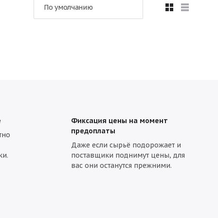
По умолчанию
Подарки в текстильной упаковке
в упаковке «Рубина»
ми
Оригинальные сладкие подарки ребенку
ассникам
Сладкие корзины
а утренник
Подарки до 1 кг
Подарки 3 кг
е
Фиксация цены на момент
предоплаты
тно
Даже если сырьё подорожает и
ки.
поставщики поднимут цены, для
вас они останутся прежними.