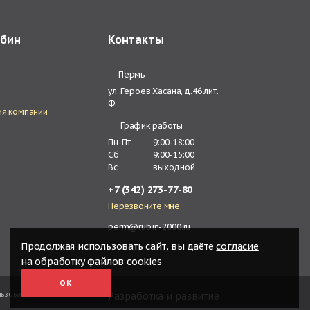
убин
Контакты
Пермь
ул. Героев Хасана, д.46 лит.
Ф
ия компании
График работы
Пн-Пт
9:00-18:00
Сб
9:00-15:00
Вс
выходной
+7 (342) 273-77-80
Перезвоните мне
perm@rubin-2000.ru
Продолжая использовать сайт, вы даёте
согласие
на обработку файлов cookies
ОК
ьзовательское соглашение
Разработка и развитие