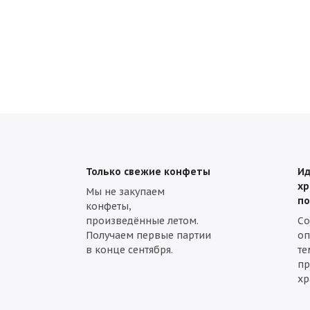
Эксклюзивные подарки
Сладкие корпоративные подарки
Детские подарки в картонной упаковке
Детские подарки в
Сладкие подарки в различной упаковке
Сладкий набор дл
Сладкие подарки до 500 руб.
Новогодние подарки до 1000
Новогодние подарки в сундучках
Новогодние рождествен
Социальные подарки
Только свежие конфеты
Ид
хр
Мы не закупаем
по
конфеты,
произведённые летом.
С
Получаем первые партии
оп
в конце сентября.
те
пр
хр