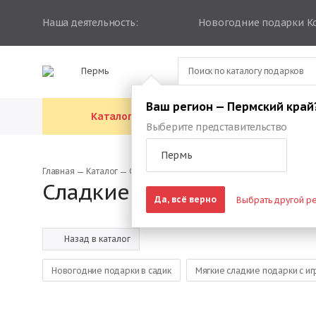
Наша деятельность:
Новогодние подарки К
Пермь
Ваш регион — Пермский край
Каталог подарков
Каталог упа
Выберите представительство
Пермь
Главная
Каталог
Сладкий набор для мальчика
Сладкие подарки на Новы
Да, всё верно
Выбрать другой р
Назад в каталог
Новогодние подарки в садик
Мягкие сладкие подарки с и
Подарки на новый год детям в школе
Новогодние подарки