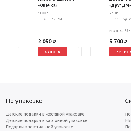
«Овечка»
«Друг ДМ»
1000 г
730 г
м
20
32
см
33
39
игрушка 28×
2 050
3 700
КУПИТЬ
КУПИТ
По упаковке
С
Детские подарки в жестяной упаковке
Но
Детские подарки в картонной упаковке
Мя
Подарки в текстильной упаковке
По